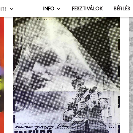
INFO
FESZTIVÁLOK
BÉRLÉS
IT!
Infó,
asztó
esemény,
terembérlés
menü