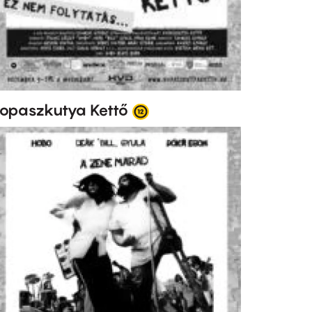
opaszkutya Kettő