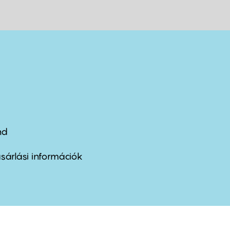
nd
ter
nu
sárlási információk
ond