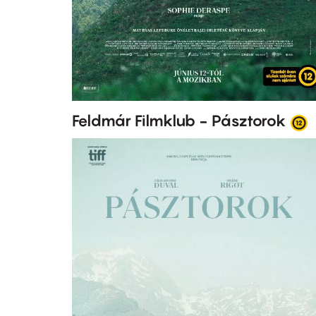
Feldmár Filmklub - Pásztorok