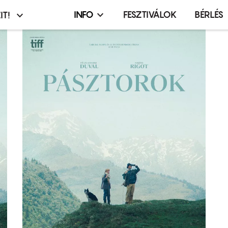
INFO
FESZTIVÁLOK
BÉRLÉS
IT!
Infó,
asztó
esemény,
terembérlés
menü