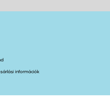
nd
ter
nu
sárlási információk
ond