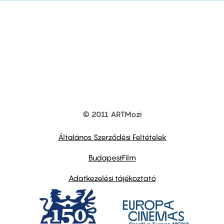
© 2011 ARTMozi
Footer
other
links
Általános Szerződési Feltételek
BudapestFilm
Adatkezelési tájékoztató