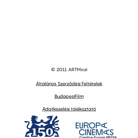
© 2011 ARTMozi
Footer
other
links
Általános Szerződési Feltételek
BudapestFilm
Adatkezelési tájékoztató