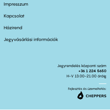
Impresszum
Footer
menu
first
Kapcsolat
Házirend
Footer
menu
second
Jegyvásárlási információk
Jegyrendelés központi szám
+36 1 224 5650
H-V 13.00-21.00 óráig
Fejlesztés és üzemeltetés: