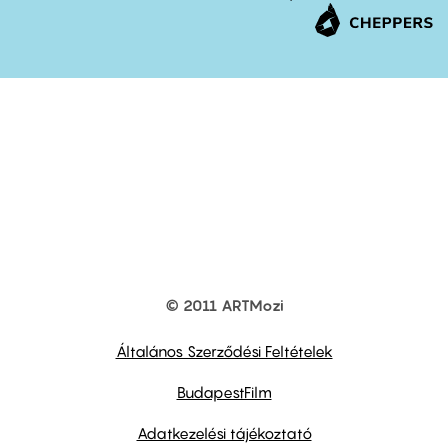
© 2011 ARTMozi
Footer
other
links
Általános Szerződési Feltételek
BudapestFilm
Adatkezelési tájékoztató