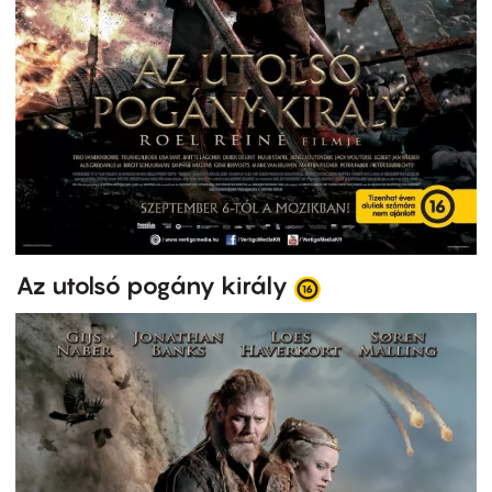
Az utolsó pogány király