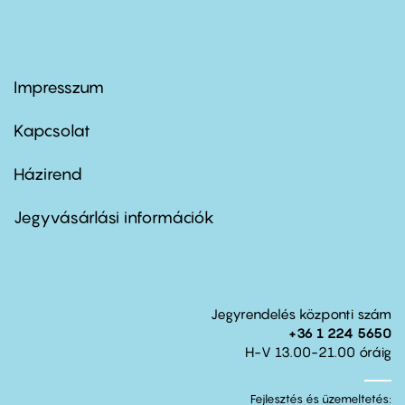
Impresszum
Footer
menu
first
Kapcsolat
Házirend
Footer
menu
second
Jegyvásárlási információk
Jegyrendelés központi szám
+36 1 224 5650
H-V 13.00-21.00 óráig
Fejlesztés és üzemeltetés: