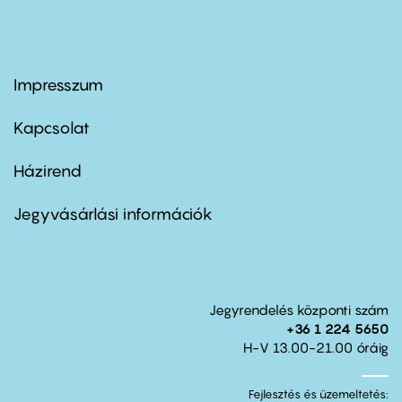
Impresszum
Footer
menu
first
Kapcsolat
Házirend
Footer
menu
second
Jegyvásárlási információk
Jegyrendelés központi szám
+36 1 224 5650
H-V 13.00-21.00 óráig
Fejlesztés és üzemeltetés: