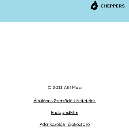
© 2011 ARTMozi
Footer
other
links
Általános Szerződési Feltételek
BudapestFilm
Adatkezelési tájékoztató