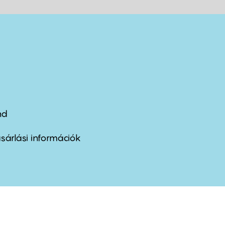
nd
ter
nu
sárlási információk
ond