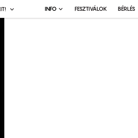
INFO
FESZTIVÁLOK
BÉRLÉS
IT!
Infó,
asztó
esemény,
terembérlés
menü