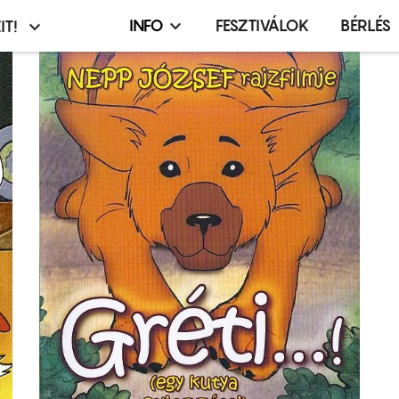
INFO
FESZTIVÁLOK
BÉRLÉS
IT!
Infó,
asztó
esemény,
terembérlés
menü