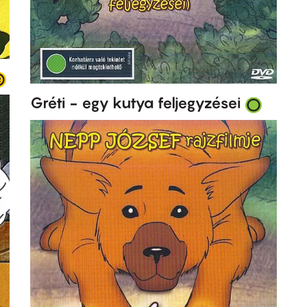
Gréti - egy kutya feljegyzései