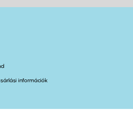
nd
ter
nu
sárlási információk
ond