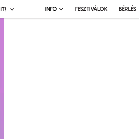
INFO
FESZTIVÁLOK
BÉRLÉS
IT!
Infó,
asztó
esemény,
terembérlés
menü