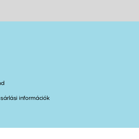
nd
ter
nu
sárlási információk
ond