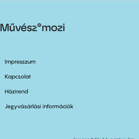
Impresszum
Footer
menu
first
Kapcsolat
Házirend
Footer
menu
second
Jegyvásárlási információk