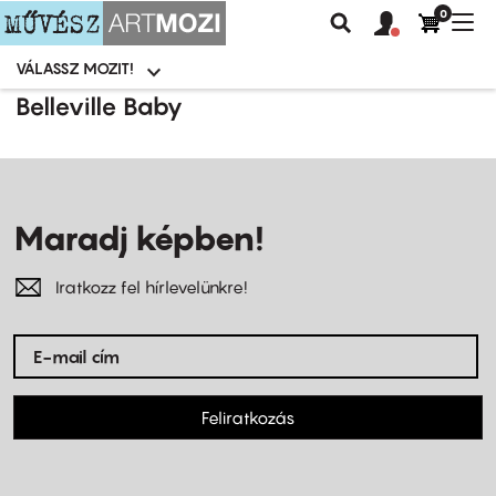
0
Felhasználói
Felhasznál
Nav
Keresés
fiók
fiók
átk
menü
menüje
VÁLASSZ MOZIT!
Moziválasztó
menü
Ugrás
Belleville Baby
a
tartalomra
Maradj képben!
Iratkozz fel hírlevelünkre!
Feliratkozás