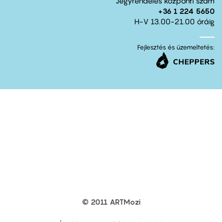
Jegyrendelés központi szám
+36 1 224 5650
H-V 13.00-21.00 óráig
Fejlesztés és üzemeltetés:
© 2011 ARTMozi
Footer
other
links