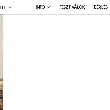
INFO
FESZTIVÁLOK
BÉRLÉS
IT!
Infó,
asztó
esemény,
terembérlés
menü