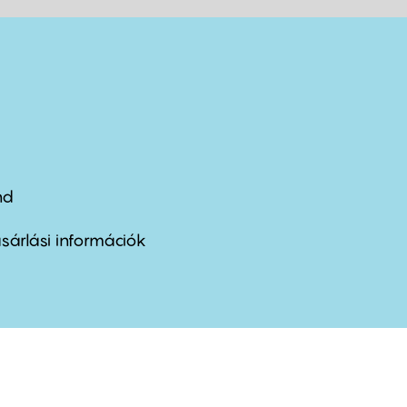
nd
ter
nu
sárlási információk
ond