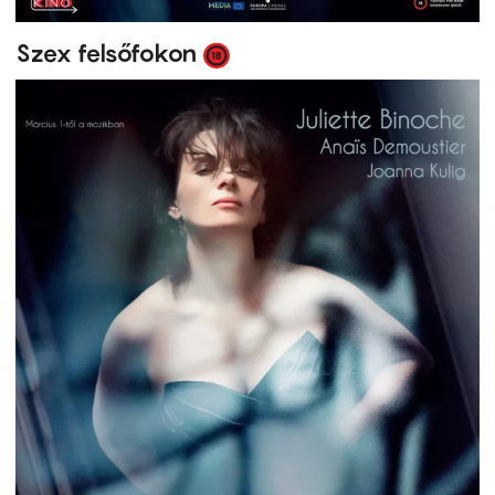
Szex felsőfokon