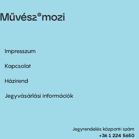
Impresszum
Footer
menu
first
Kapcsolat
Házirend
Footer
menu
second
Jegyvásárlási információk
Jegyrendelés központi szám
+36 1 224 5650