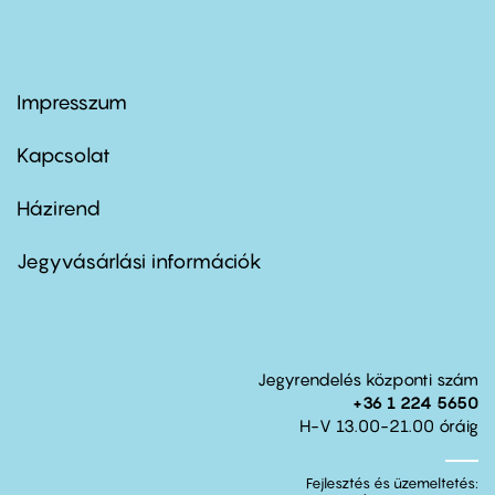
Impresszum
Footer
menu
first
Kapcsolat
Házirend
Footer
menu
second
Jegyvásárlási információk
Jegyrendelés központi szám
+36 1 224 5650
H-V 13.00-21.00 óráig
Fejlesztés és üzemeltetés: