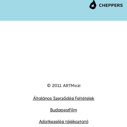
© 2011 ARTMozi
Footer
other
links
Általános Szerződési Feltételek
BudapestFilm
Adatkezelési tájékoztató