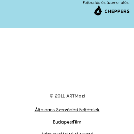
Fejlesztés és üzemeltetés:
© 2011 ARTMozi
Footer
other
links
Általános Szerződési Feltételek
BudapestFilm
Adatkezelési tájékoztató