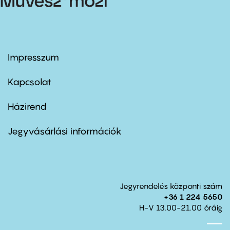
Impresszum
Footer
menu
first
Kapcsolat
Házirend
Footer
menu
second
Jegyvásárlási információk
Jegyrendelés központi szám
+36 1 224 5650
H-V 13.00-21.00 óráig