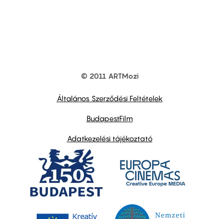
© 2011 ARTMozi
Footer
other
links
Általános Szerződési Feltételek
BudapestFilm
Adatkezelési tájékoztató