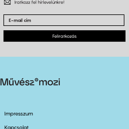
Iratkozz fel hírlevelünkre!
Feliratkozás
Impresszum
Footer
menu
first
Kapcsolat