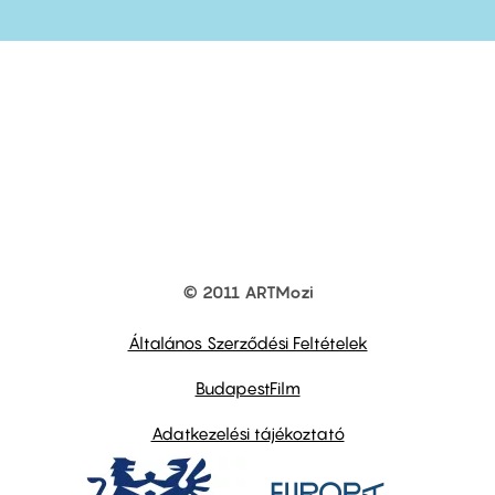
© 2011 ARTMozi
Footer
other
links
Általános Szerződési Feltételek
BudapestFilm
Adatkezelési tájékoztató