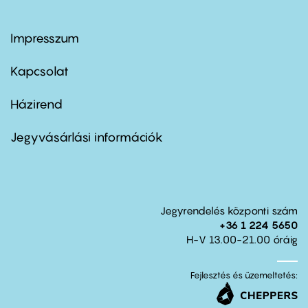
Impresszum
Footer
menu
first
Kapcsolat
Házirend
Footer
menu
second
Jegyvásárlási információk
Jegyrendelés központi szám
+36 1 224 5650
H-V 13.00-21.00 óráig
Fejlesztés és üzemeltetés: