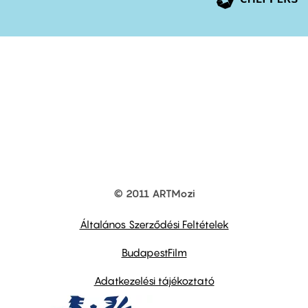
© 2011 ARTMozi
Footer
other
links
Általános Szerződési Feltételek
BudapestFilm
Adatkezelési tájékoztató