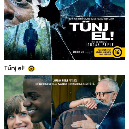
Tűnj el!