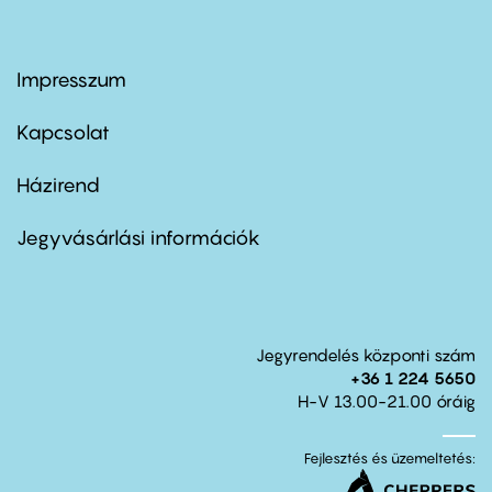
Impresszum
Footer
menu
first
Kapcsolat
Házirend
Footer
menu
second
Jegyvásárlási információk
Jegyrendelés központi szám
+36 1 224 5650
H-V 13.00-21.00 óráig
Fejlesztés és üzemeltetés: