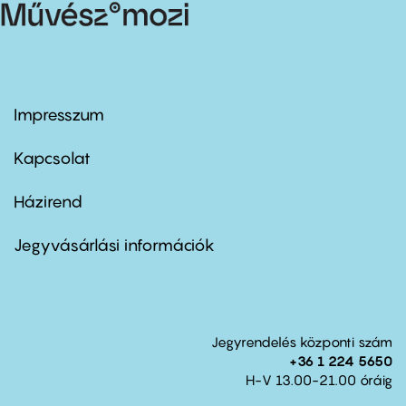
Impresszum
Footer
menu
first
Kapcsolat
Házirend
Footer
menu
second
Jegyvásárlási információk
Jegyrendelés központi szám
+36 1 224 5650
H-V 13.00-21.00 óráig