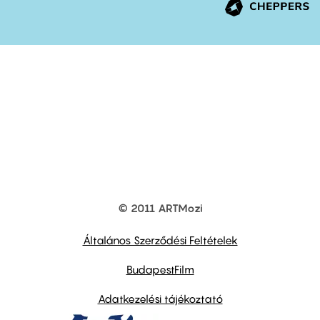
© 2011 ARTMozi
Footer
other
links
Általános Szerződési Feltételek
BudapestFilm
Adatkezelési tájékoztató