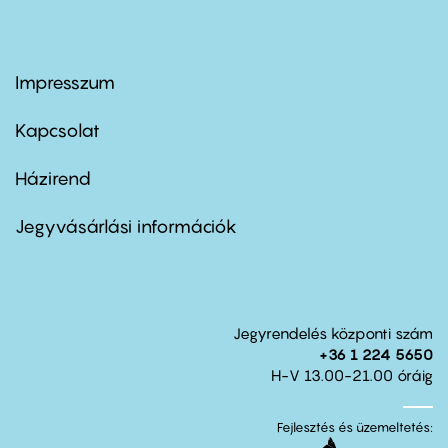
Impresszum
Footer
menu
first
Kapcsolat
Házirend
Footer
menu
second
Jegyvásárlási információk
Jegyrendelés központi szám
+36 1 224 5650
H-V 13.00-21.00 óráig
Fejlesztés és üzemeltetés: