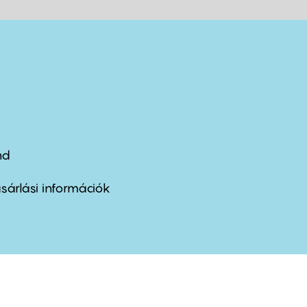
nd
ter
nu
sárlási információk
ond