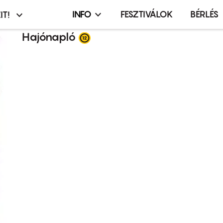
INFO
FESZTIVÁLOK
BÉRLÉS
IT!
Infó,
asztó
esemény,
Hajónapló
terembérlés
menü