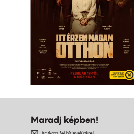
Maradj képben!
Iratkozz fel hírlevelünkre!