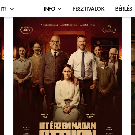
INFO
FESZTIVÁLOK
BÉRLÉS
IT!
Infó,
asztó
esemény,
terembérlés
menü