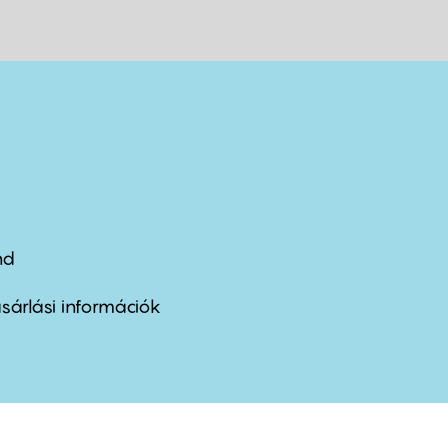
nd
ter
nu
sárlási információk
ond