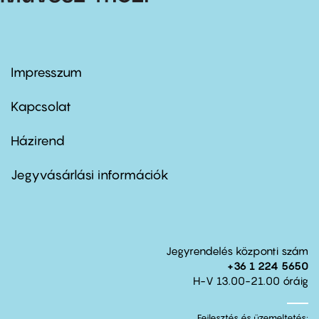
Impresszum
Footer
menu
first
Kapcsolat
Házirend
Footer
menu
second
Jegyvásárlási információk
Jegyrendelés központi szám
+36 1 224 5650
H-V 13.00-21.00 óráig
Fejlesztés és üzemeltetés: