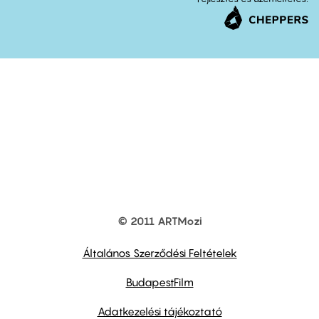
© 2011 ARTMozi
Footer
other
links
Általános Szerződési Feltételek
BudapestFilm
Adatkezelési tájékoztató