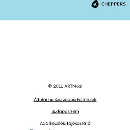
© 2011 ARTMozi
Footer
other
links
Általános Szerződési Feltételek
BudapestFilm
Adatkezelési tájékoztató