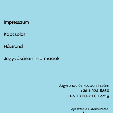
Impresszum
Footer
menu
first
Kapcsolat
Házirend
Footer
menu
second
Jegyvásárlási információk
Jegyrendelés központi szám
+36 1 224 5650
H-V 13.00-21.00 óráig
Fejlesztés és üzemeltetés: