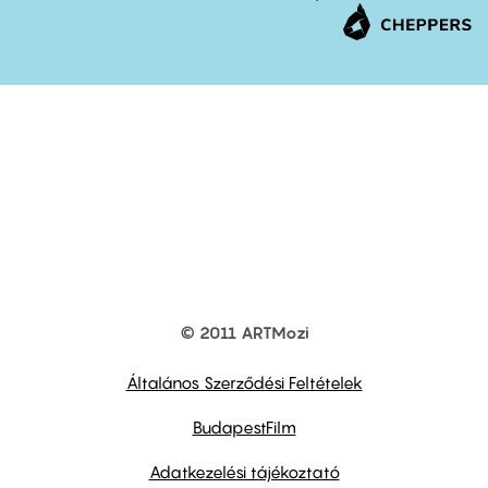
© 2011 ARTMozi
Footer
other
links
Általános Szerződési Feltételek
BudapestFilm
Adatkezelési tájékoztató