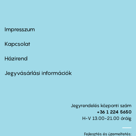
Impresszum
Footer
menu
first
Kapcsolat
Házirend
Footer
menu
second
Jegyvásárlási információk
Jegyrendelés központi szám
+36 1 224 5650
H-V 13.00-21.00 óráig
Fejlesztés és üzemeltetés: