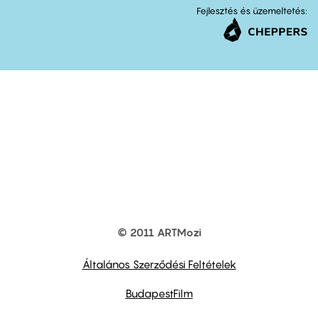
Fejlesztés és üzemeltetés:
© 2011 ARTMozi
Footer
other
links
Általános Szerződési Feltételek
BudapestFilm