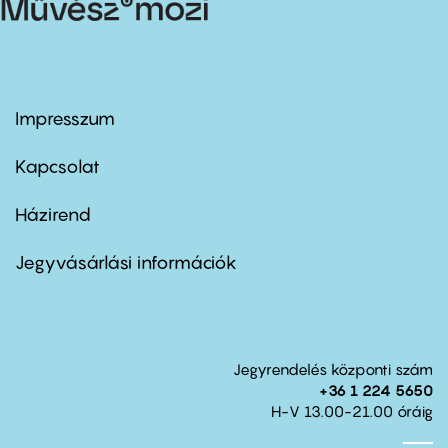
Impresszum
Footer
menu
first
Kapcsolat
Házirend
Footer
menu
second
Jegyvásárlási információk
Jegyrendelés központi szám
+36 1 224 5650
H-V 13.00-21.00 óráig