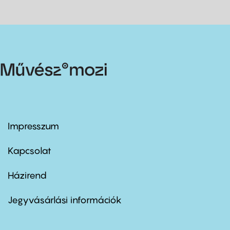
Impresszum
Footer
menu
first
Kapcsolat
Házirend
Footer
menu
second
Jegyvásárlási információk