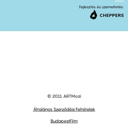
Fejlesztés és üzemeltetés:
© 2011 ARTMozi
Footer
other
links
Általános Szerződési Feltételek
BudapestFilm