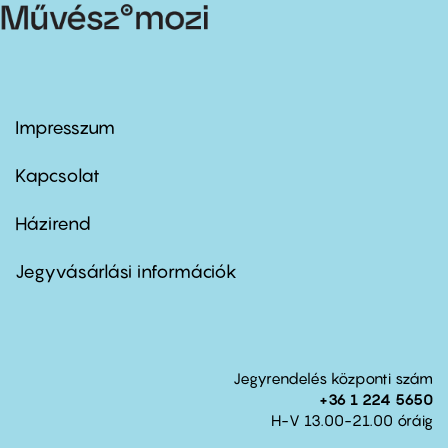
Impresszum
Footer
menu
first
Kapcsolat
Házirend
Footer
menu
second
Jegyvásárlási információk
Jegyrendelés központi szám
+36 1 224 5650
H-V 13.00-21.00 óráig