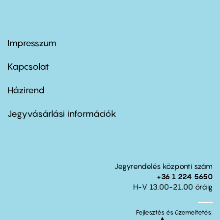
Impresszum
Footer
menu
first
Kapcsolat
Házirend
Footer
menu
second
Jegyvásárlási információk
Jegyrendelés központi szám
+36 1 224 5650
H-V 13.00-21.00 óráig
Fejlesztés és üzemeltetés: