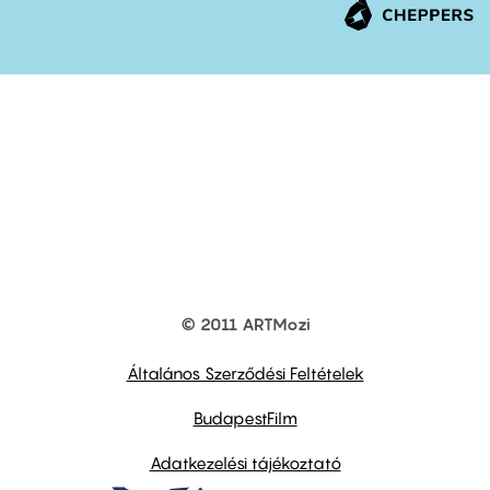
© 2011 ARTMozi
Footer
other
links
Általános Szerződési Feltételek
BudapestFilm
Adatkezelési tájékoztató