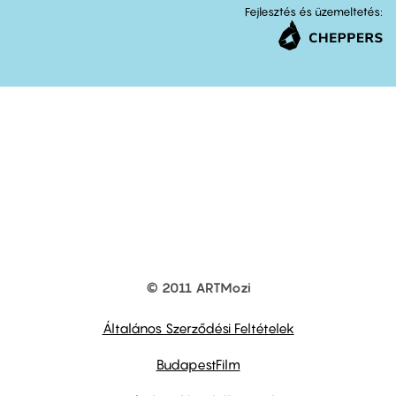
Fejlesztés és üzemeltetés:
© 2011 ARTMozi
Footer
other
links
Általános Szerződési Feltételek
BudapestFilm