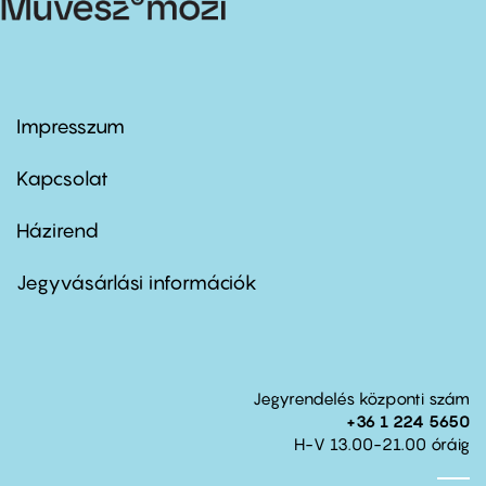
Impresszum
Footer
menu
first
Kapcsolat
Házirend
Footer
menu
second
Jegyvásárlási információk
Jegyrendelés központi szám
+36 1 224 5650
H-V 13.00-21.00 óráig