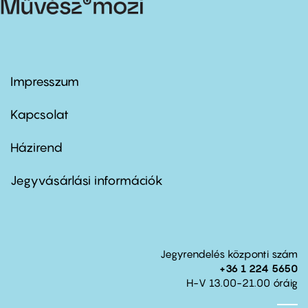
Impresszum
Footer
menu
first
Kapcsolat
Házirend
Footer
menu
second
Jegyvásárlási információk
Jegyrendelés központi szám
+36 1 224 5650
H-V 13.00-21.00 óráig