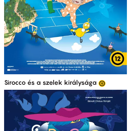
Sirocco és a szelek királysága