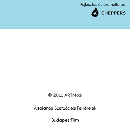
Fejlesztés és üzemeltetés:
© 2011 ARTMozi
Footer
other
links
Általános Szerződési Feltételek
BudapestFilm