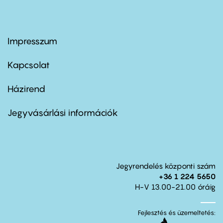
Impresszum
Footer
menu
first
Kapcsolat
Házirend
Footer
menu
second
Jegyvásárlási információk
Jegyrendelés központi szám
+36 1 224 5650
H-V 13.00-21.00 óráig
Fejlesztés és üzemeltetés: