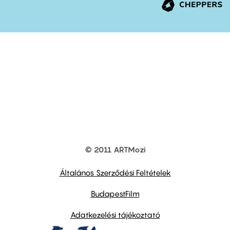
© 2011 ARTMozi
Footer
other
links
Általános Szerződési Feltételek
BudapestFilm
Adatkezelési tájékoztató