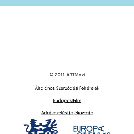
© 2011 ARTMozi
Footer
other
links
Általános Szerződési Feltételek
BudapestFilm
Adatkezelési tájékoztató