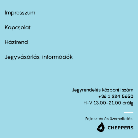
Impresszum
Footer
menu
first
Kapcsolat
Házirend
Footer
menu
second
Jegyvásárlási információk
Jegyrendelés központi szám
+36 1 224 5650
H-V 13.00-21.00 óráig
Fejlesztés és üzemeltetés: