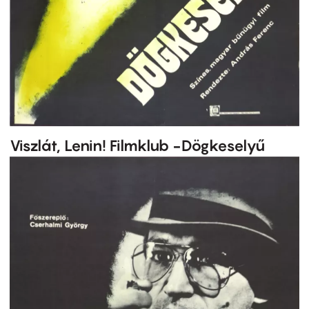
Viszlát, Lenin! Filmklub -Dögkeselyű