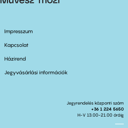
Impresszum
Footer
menu
first
Kapcsolat
Házirend
Footer
menu
second
Jegyvásárlási információk
Jegyrendelés központi szám
+36 1 224 5650
H-V 13.00-21.00 óráig