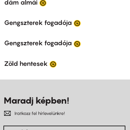
dám almái
Gengszterek fogadója
Gengszterek fogadója
Zöld hentesek
Maradj képben!
Iratkozz fel hírlevelünkre!