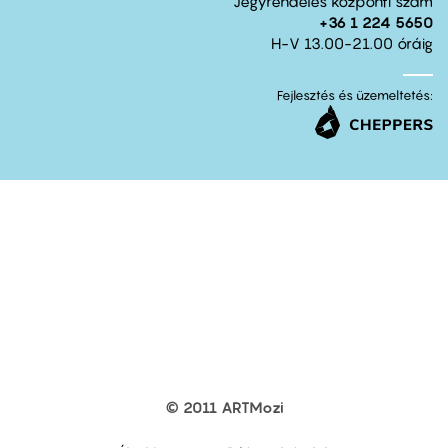
Jegyrendelés központi szám
+36 1 224 5650
H-V 13.00-21.00 óráig
Fejlesztés és üzemeltetés:
© 2011 ARTMozi
Footer
other
links