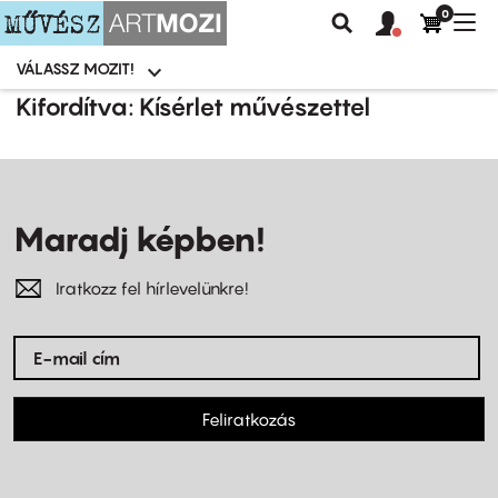
0
Felhasználói
Felhasznál
Nav
Keresés
fiók
fiók
átk
menü
menüje
VÁLASSZ MOZIT!
Moziválasztó
menü
Ugrás
Kifordítva: Kísérlet művészettel
a
tartalomra
Maradj képben!
Iratkozz fel hírlevelünkre!
Feliratkozás