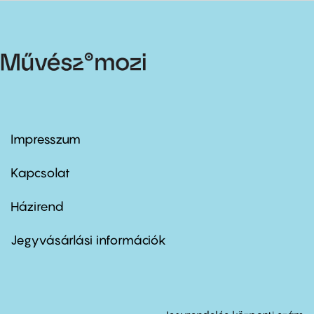
Impresszum
Footer
menu
first
Kapcsolat
Házirend
Footer
menu
second
Jegyvásárlási információk