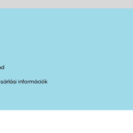
nd
ter
nu
sárlási információk
ond