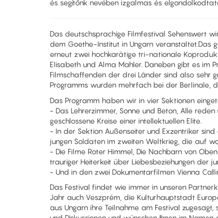
és segítőnk nevében izgalmas és elgondolkodtató
Das deutschsprachige Filmfestival Sehenswert wi
dem Goethe-Institut in Ungarn veranstaltet.Das 
erneut zwei hochkarätige tri-nationale Koprodukti
Elisabeth und Alma Mahler. Daneben gibt es im 
Filmschaffenden der drei Länder sind also sehr g
Programms wurden mehrfach bei der Berlinale, d
Das Programm haben wir in vier Sektionen eingete
- Das Lehrerzimmer, Sonne und Beton, Alle reden
geschlossene Kreise einer intellektuellen Elite.
- In der Sektion Außenseiter und Exzentriker sin
jungen Soldaten im zweiten Weltkrieg, die auf w
- Die Filme Roter Himmel, Die Nachbarn von Oben
trauriger Heiterkeit über Liebesbeziehungen der j
- Und in den zwei Dokumentarfilmen Vienna Calli
Das Festival findet wie immer in unseren Partner
Jahr auch Veszprém, die Kulturhauptstadt Europ
aus Ungarn ihre Teilnahme am Festival zugesagt, 
und Diskussionen und wünschen Ihnen im Namen all