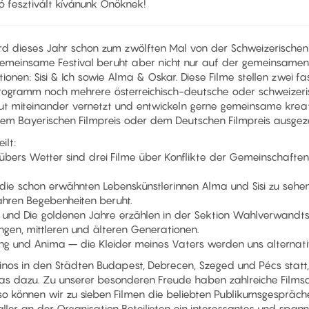
 fesztivált kívánunk Önöknek!
rd dieses Jahr schon zum zwölften Mal von der Schweizerischen
gemeinsame Festival beruht aber nicht nur auf der gemeinsamen
onen: Sisi & Ich sowie Alma & Oskar. Diese Filme stellen zwei fa
Programm noch mehrere österreichisch-deutsche oder schweizer
ut miteinander vernetzt und entwickeln gerne gemeinsame kreati
em Bayerischen Filmpreis oder dem Deutschen Filmpreis ausgeze
ilt:
 übers Wetter sind drei Filme über Konflikte der Gemeinschafte
d die schon erwähnten Lebenskünstlerinnen Alma und Sisi zu sehe
ahren Begebenheiten beruht.
 und Die goldenen Jahre erzählen in der Sektion Wahlverwandts
ungen, mittleren und älteren Generationen.
ng und Anima – die Kleider meines Vaters werden uns alternativ
kinos in den Städten Budapest, Debrecen, Szeged und Pécs statt
as dazu. Zu unserer besonderen Freude haben zahlreiche Films
so können wir zu sieben Filmen die beliebten Publikumsgespräche
er an der Organisation Beteiligten ein interessantes und spanne