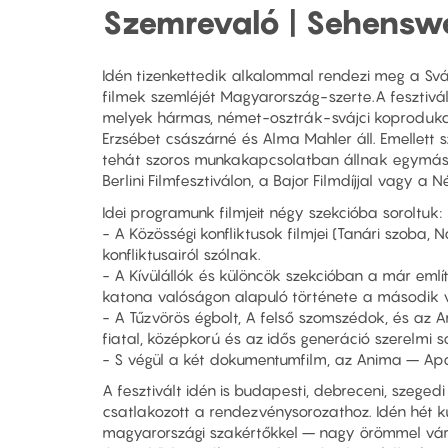
Szemrevaló | Sehenswe
Idén tizenkettedik alkalommal rendezi meg a Sváj
filmek szemléjét Magyarország-szerte.A fesztivá
melyek hármas, német-osztrák-svájci koprodukci
Erzsébet császárné és Alma Mahler áll. Emellett
tehát szoros munkakapcsolatban állnak egymással, 
Berlini Filmfesztiválon, a Bajor Filmdíjjal vagy a N
Idei programunk filmjeit négy szekcióba soroltuk:
- A Közösségi konfliktusok filmjei (Tanári szoba, 
konfliktusairól szólnak.
- A Kívülállók és különcök szekcióban a már említ
katona valóságon alapuló története a második v
- A Tűzvörös égbolt, A felső szomszédok, és az 
fiatal, középkorú és az idős generáció szerelmi so
- S végül a két dokumentumfilm, az Anima – Apá
A fesztivált idén is budapesti, debreceni, szeged
csatlakozott a rendezvénysorozathoz. Idén hét k
magyarországi szakértőkkel – nagy örömmel várj