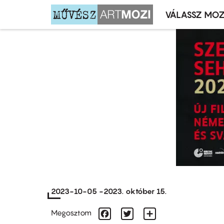
VÁLASSZ MOZ
Mozivál
Ugrás
menü
a
tartalomra
2023-10-05
-
2023. október 15.
Facebook
Twitter
Share
Megosztom