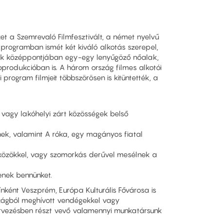
et a Szemrevaló Filmfesztivált, a német nyelvű
programban ismét két kiváló alkotás szerepel,
mek középpontjában egy-egy lenyűgöző nőalak,
produkcióban is. A három ország filmes alkotói
program filmjeit többszörösen is kitüntették, a
mi vagy lakóhelyi zárt közösségek belső
lnek, valamint A róka, egy magányos fiatal
zközökkel, vagy szomorkás derűvel mesélnek a
enek bennünket.
ínként Veszprém, Európa Kulturális Fővárosa is
szágból meghívott vendégekkel vagy
ervezésben részt vevő valamennyi munkatársunk