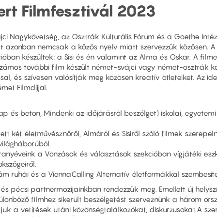
rt Filmfesztivál 2023
ci Nagykövetség, az Osztrák Kulturális Fórum és a Goethe Intéz
lt azonban nemcsak a közös nyelv miatt szervezzük közösen. A 
óban készültek: a Sisi és én valamint az Alma és Oskar. A fil
 számos további film készült német-svájci vagy német-osztrák ko
és szívesen valósítják meg közösen kreatív ötleteiket. Az idei 
émet Filmdíjjal.
Nap és beton, Mindenki az időjárásról beszélget) iskolai, egyete
ett két életművésznőről, Almáról és Sisiről szóló filmek szerepe
ilágháborúból.
Aranyéveink a Vonzások és választások szekcióban vígjátéki es
kszögeiről.
m ruhái és a ViennaCalling Alternatív életformákkal szembesít
i és pécsi partnermozijainkban rendezzük meg. Emellett új helysz
ülönböző filmhez sikerült beszélgetést szerveznünk a három or
uk a vetítések utáni közönségtalálkozókat, diskurzusokat.A sz