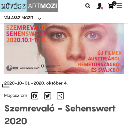
0
Felhasználói
Felhasznál
Nav
Keresés
fiók
fiók
átk
menü
menüje
VÁLASSZ MOZIT!
Moziválasztó
menü
Ugrás
a
tartalomra
2020-10-01
-
2020. október 4.
Facebook
Twitter
Share
Megosztom
Szemrevaló - Sehenswert
2020