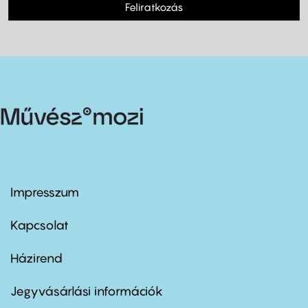
Feliratkozás
Impresszum
Footer
menu
first
Kapcsolat
Házirend
Footer
menu
second
Jegyvásárlási információk