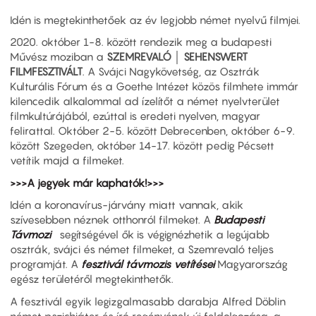
Idén is megtekinthetőek az év legjobb német nyelvű filmjei.
2020. október 1-8. között rendezik meg a budapesti
Művész moziban a
SZEMREVALÓ │ SEHENSWERT
FILMFESZTIVÁLT
. A Svájci Nagykövetség, az Osztrák
Kulturális Fórum és a Goethe Intézet közös filmhete immár
kilencedik alkalommal ad ízelítőt a német nyelvterület
filmkultúrájából, ezúttal is eredeti nyelven, magyar
felirattal. Október 2-5. között Debrecenben, október 6-9.
között Szegeden, október 14-17. között pedig Pécsett
vetítik majd a filmeket.
>>>A jegyek már kaphatók!>>>
Idén a koronavírus-járvány miatt vannak, akik
szívesebben néznek otthonról filmeket. A
Budapesti
Távmozi
segítségével ők is végignézhetik a legújabb
osztrák, svájci és német filmeket, a Szemrevaló teljes
programját. A
fesztivál távmozis vetítései
Magyarország
egész területéről megtekinthetők.
A fesztivál egyik legizgalmasabb darabja Alfred Döblin
német pszichiáter és író regényének új feldolgozása, a