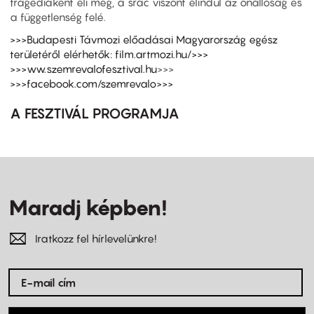
tragédiaként éli meg, a srác viszont elindul az önállóság és
a függetlenség felé.
>>>Budapesti Távmozi előadásai Magyarország egész
területéről elérhetők: film.artmozi.hu/>>>
>>>ww.szemrevalofesztival.hu
>>>
>>>facebook.com/szemrevalo>>>
A FESZTIVÁL PROGRAMJA
Maradj képben!
Iratkozz fel hírlevelünkre!