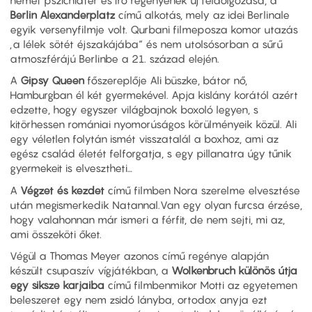
Berlin Alexanderplatz
című alkotás, mely az idei Berlinale
egyik versenyfilmje volt. Qurbani filmeposza komor utazás
„a lélek sötét éjszakájába“ és nem utolsósorban a sűrű
atmoszférájú Berlinbe a 21. század elején.
A
Gipsy Queen
főszereplője Ali büszke, bátor nő,
Hamburgban él két gyermekével. Apja kislány korától azért
edzette, hogy egyszer világbajnok boxoló legyen, s
kitörhessen romániai nyomorúságos körülményeik közül. Ali
egy véletlen folytán ismét visszatalál a boxhoz, ami az
egész család életét felforgatja, s egy pillanatra úgy tűnik
gyermekeit is elvesztheti…
A
Végzet és kezdet
című filmben Nora szerelme elvesztése
után megismerkedik Natannal.
Van egy olyan furcsa érzése,
hogy valahonnan már ismeri a férfit, de nem sejti, mi az,
ami összeköti őket.
Végül a Thomas Meyer azonos című regénye alapján
készült csupaszív vígjátékban, a
Wolkenbruch különös útja
egy siksze karjaiba
című filmben
mikor Motti az egyetemen
beleszeret egy nem zsidó lányba, ortodox anyja ezt