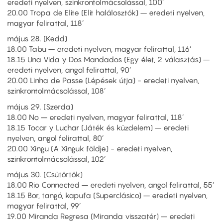
eredeti nyelven, szinkrontolmácsolással, 100’
20.00 Tropa de Elite (Elit halálosztók) – eredeti nyelven,
magyar felirattal, 118’
május 28. (Kedd)
18.00 Tabu – eredeti nyelven, magyar felirattal, 116’
18.15 Una Vida y Dos Mandados (Egy élet, 2 választás) –
eredeti nyelven, angol felirattal, 90’
20.00 Linha de Passe (Lépések útja) - eredeti nyelven,
szinkrontolmácsolással, 108’
május 29. (Szerda)
18.00 No – eredeti nyelven, magyar felirattal, 118’
18.15 Tocar y Luchar (Játék és küzdelem) – eredeti
nyelven, angol felirattal, 80’
20.00 Xingu (A Xinguk földje) - eredeti nyelven,
szinkrontolmácsolással, 102’
május 30. (Csütörtök)
18.00 Rio Connected – eredeti nyelven, angol felirattal, 55’
18.15 Bor, tangó, kapufa (Superclásico) – eredeti nyelven,
magyar felirattal, 99’
19.00 Miranda Regresa (Miranda visszatér) – eredeti