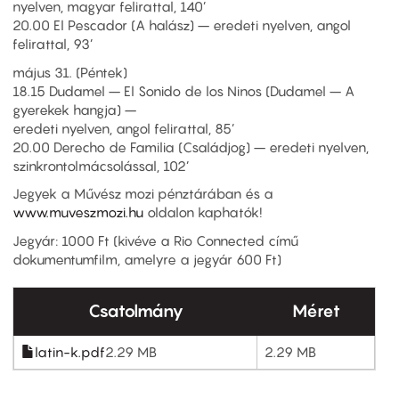
nyelven, magyar felirattal, 140’
20.00 El Pescador (A halász) – eredeti nyelven, angol
felirattal, 93’
május 31. (Péntek)
18.15 Dudamel – El Sonido de los Ninos (Dudamel – A
gyerekek hangja) –
eredeti nyelven, angol felirattal, 85’
20.00 Derecho de Familia (Családjog) – eredeti nyelven,
szinkrontolmácsolással, 102’
Jegyek a Művész mozi pénztárában és a
www.muveszmozi.hu
oldalon kaphatók!
Jegyár: 1000 Ft (kivéve a Rio Connected című
dokumentumfilm, amelyre a jegyár 600 Ft)
Csatolmány
Méret
latin-k.pdf
2.29 MB
2.29 MB