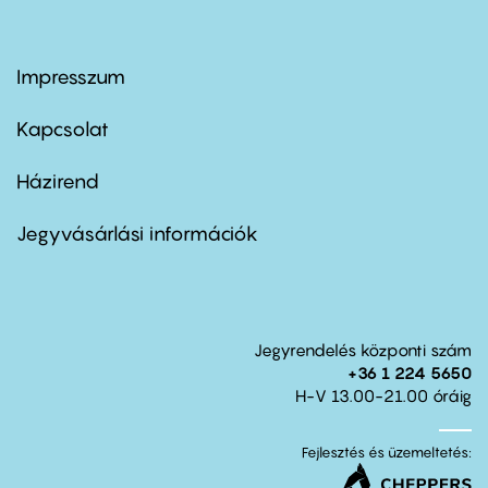
Impresszum
Footer
menu
first
Kapcsolat
Házirend
Footer
menu
second
Jegyvásárlási információk
Jegyrendelés központi szám
+36 1 224 5650
H-V 13.00-21.00 óráig
Fejlesztés és üzemeltetés: