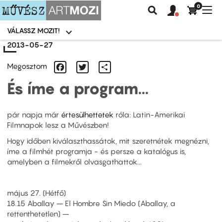
0
Felhasználói
Felhasznál
Nav
Keresés
fiók
fiók
átk
menü
menüje
VÁLASSZ MOZIT!
Moziválasztó
menü
Ugrás
2013-05-27
a
tartalomra
Facebook
Twitter
Share
Megosztom
És íme a program...
pár napja már
értesülhettetek
róla: Latin-Amerikai
Filmnapok lesz a Művészben!
Hogy időben kiválaszthassátok, mit szeretnétek megnézni,
íme a filmhét programja - és persze a katalógus is,
amelyben a filmekről olvasgathattok...
május 27. (Hétfő)
18.15 Aballay – El Hombre Sin Miedo (Aballay, a
rettenthetetlen) –