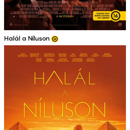
Halál a Níluson