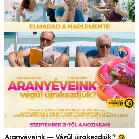
Aranyéveink – Végül újrakezdjük?