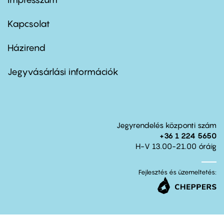
Footer
menu
first
Kapcsolat
Házirend
Footer
menu
second
Jegyvásárlási információk
Jegyrendelés központi szám
+36 1 224 5650
H-V 13.00-21.00 óráig
Fejlesztés és üzemeltetés: