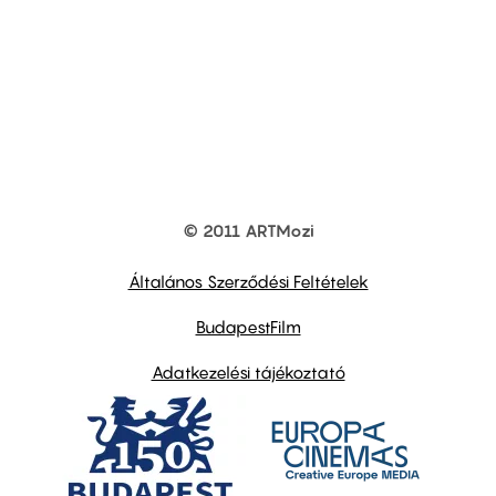
© 2011 ARTMozi
Footer
other
links
Általános Szerződési Feltételek
BudapestFilm
Adatkezelési tájékoztató