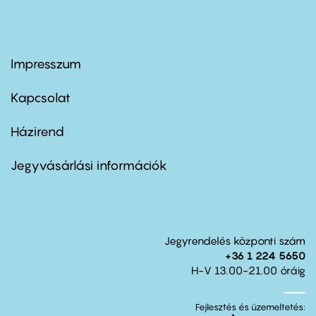
Impresszum
Footer
menu
first
Kapcsolat
Házirend
Footer
menu
second
Jegyvásárlási információk
Jegyrendelés központi szám
+36 1 224 5650
H-V 13.00-21.00 óráig
Fejlesztés és üzemeltetés: