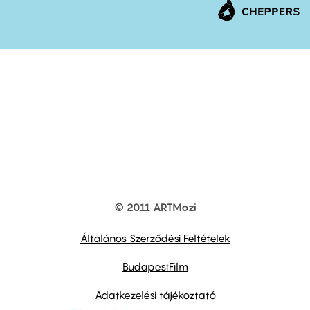
© 2011 ARTMozi
Footer
other
links
Általános Szerződési Feltételek
BudapestFilm
Adatkezelési tájékoztató