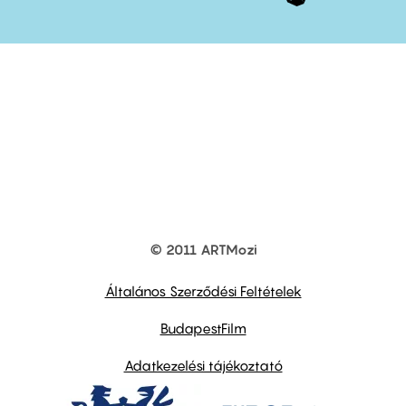
© 2011 ARTMozi
Footer
other
links
Általános Szerződési Feltételek
BudapestFilm
Adatkezelési tájékoztató