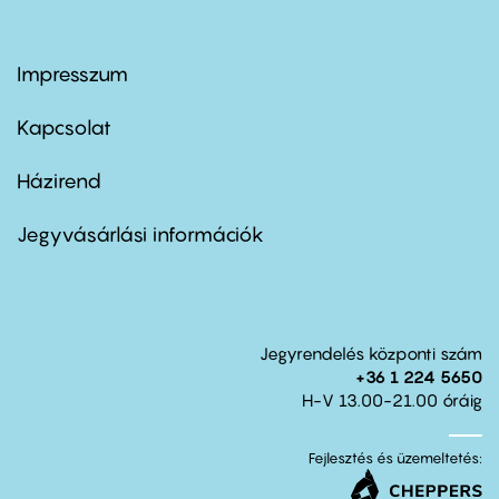
Impresszum
Footer
menu
first
Kapcsolat
Házirend
Footer
menu
second
Jegyvásárlási információk
Jegyrendelés központi szám
+36 1 224 5650
H-V 13.00-21.00 óráig
Fejlesztés és üzemeltetés: