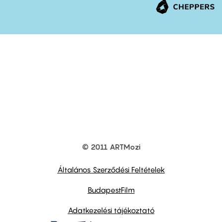
© 2011 ARTMozi
Footer
other
links
Általános Szerződési Feltételek
BudapestFilm
Adatkezelési tájékoztató