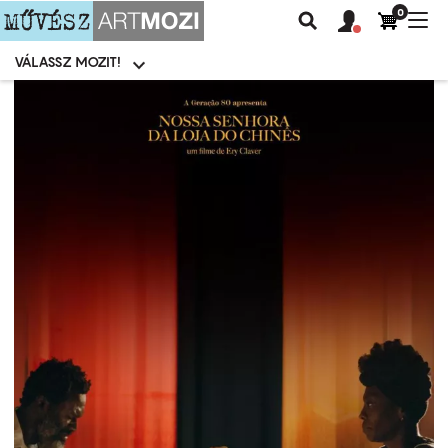
0
Felhasználói
Felhasznál
Nav
Keresés
fiók
fiók
átk
menü
menüje
VÁLASSZ MOZIT!
Moziválasztó
menü
Ugrás
a
tartalomra