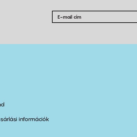
nd
ter
nu
sárlási információk
ond