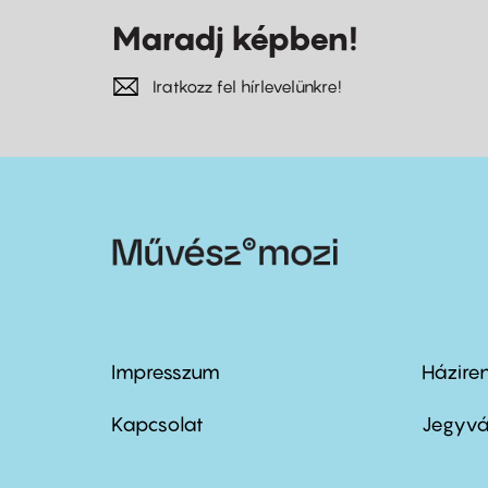
Maradj képben!
Iratkozz fel hírlevelünkre!
Impresszum
Házire
Footer
Foo
menu
me
Kapcsolat
Jegyvá
first
sec