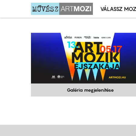
VÁLASSZ MOZ
Mozivál
Ugrás
menü
a
tartalomra
Galéria megjelenítése