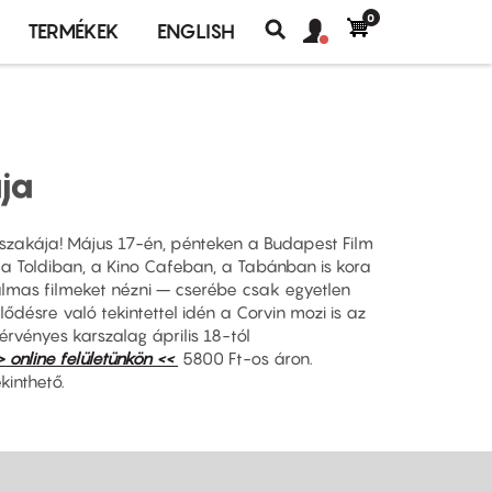
0
Felhasználó
Felhasználói
TERMÉKEK
ENGLISH
fiók
Keresés
fiók
menü
menüje
ja
jszakája! Május 17-én, pénteken a Budapest Film
 a Toldiban, a Kino Cafeban, a Tabánban is kora
almas filmeket nézni – cserébe csak egyetlen
lődésre való tekintettel idén a Corvin mozi is az
érvényes karszalag április 18-tól
> online felületünkön <<
5800 Ft-os áron.
kinthető.