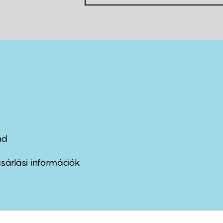
nd
ter
nu
sárlási információk
ond