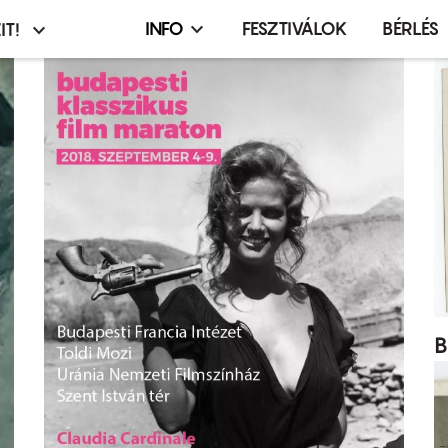
INFO
FESZTIVÁLOK
BÉRLÉS
IT!
Infó,
asztó
esemény,
terembérlés
menü
B