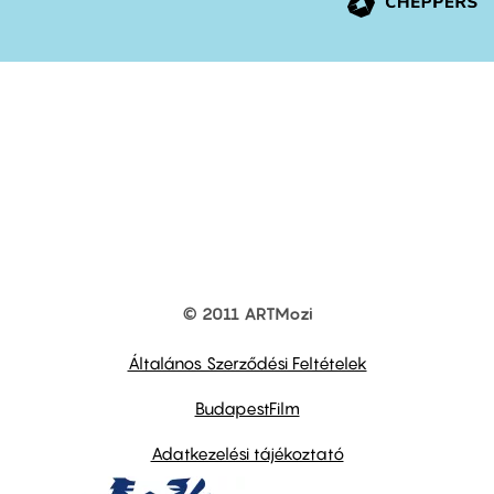
© 2011 ARTMozi
Footer
other
links
Általános Szerződési Feltételek
BudapestFilm
Adatkezelési tájékoztató