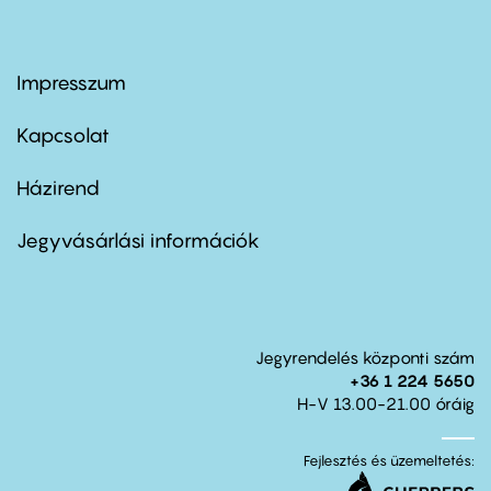
Impresszum
Footer
menu
first
Kapcsolat
Házirend
Footer
menu
second
Jegyvásárlási információk
Jegyrendelés központi szám
+36 1 224 5650
H-V 13.00-21.00 óráig
Fejlesztés és üzemeltetés: