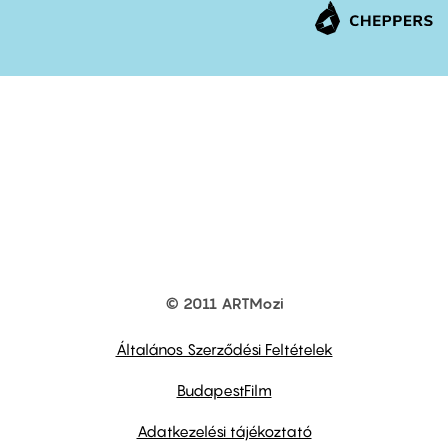
© 2011 ARTMozi
Footer
other
links
Általános Szerződési Feltételek
BudapestFilm
Adatkezelési tájékoztató