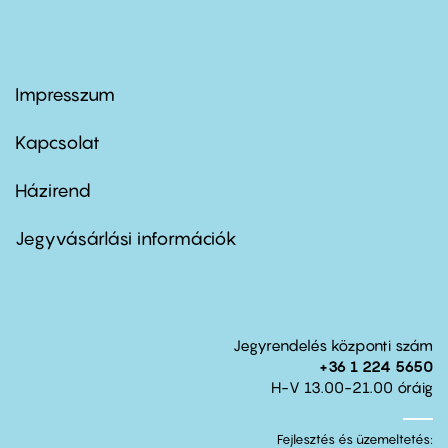
Impresszum
Footer
menu
first
Kapcsolat
Házirend
Footer
menu
second
Jegyvásárlási információk
Jegyrendelés központi szám
+36 1 224 5650
H-V 13.00-21.00 óráig
Fejlesztés és üzemeltetés: